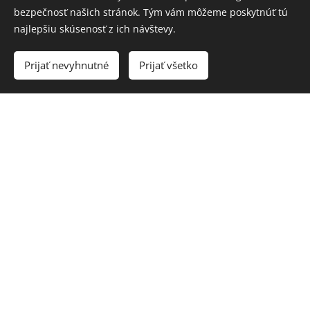
bezpečnosť našich stránok. Tým vám môžeme poskytnúť tú
najlepšiu skúsenosť z ich návštevy.
Všetky články z môjho BLOG-u
Prijať nevyhnutné
Prijať všetko
Ďalšie články na tému
Koučing v praxi
postupne
dopĺňam.
Chcete o nich vedieť?
Sledujte môj
Facebook
alebo
Instagram
.
© 2026 Všetky práva vyhradené