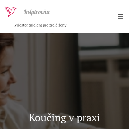
Inšpirovňa
Priestor (nielen) pre zrelé ženy
Koučing v praxi