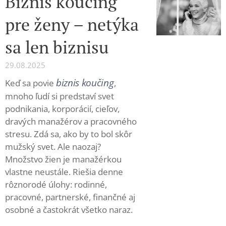
Biznis koučing
pre ženy – netýka
sa len biznisu
29.08.2025
biznis koučing
Keď sa povie
,
mnoho ľudí si predstaví svet
podnikania, korporácií, cieľov,
dravých manažérov a pracovného
stresu. Zdá sa, ako by to bol skôr
mužský svet. Ale naozaj?
Množstvo žien je manažérkou
vlastne neustále. Riešia denne
rôznorodé úlohy: rodinné,
pracovné, partnerské, finančné aj
osobné a častokrát všetko naraz.