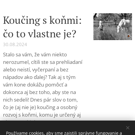
Koučing s koňmi:
čo to vlastne je?
30.08.2024
Stalo sa vám, že vám niekto
nerozumel, cítili ste sa prehliadaní
alebo neistí, vyčerpaní a bez
nápadov ako ďalej? Tak aj s tým
vám kone dokážu pomôcť a
dokonca aj bez toho, aby ste na
nich sedeli! Dnes pár slov o tom,
čo je (aj nie je) koučing a osobný
rozvoj s koňmi, komu je určený aj
ako to prebieha....
Používame cookies, aby sme zaistili správne fungovanie a