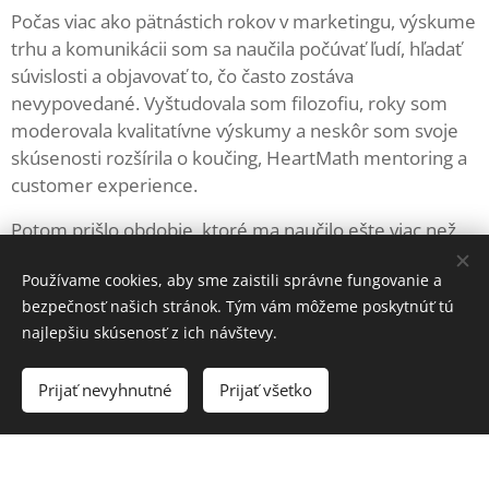
Počas viac ako pätnástich rokov v marketingu, výskume
trhu a komunikácii som sa naučila počúvať ľudí, hľadať
súvislosti a objavovať to, čo často zostáva
nevypovedané. Vyštudovala som filozofiu, roky som
moderovala kvalitatívne výskumy a neskôr som svoje
skúsenosti rozšírila o koučing, HeartMath mentoring a
customer experience.
Potom prišlo obdobie, ktoré ma naučilo ešte viac než
všetky školenia - smrť oboch rodičov na rakovinu,
Používame cookies, aby sme zaistili správne fungovanie a
rozchody, pády a hlavne život na farme
s čarovnými
bezpečnosť našich stránok. Tým vám môžeme poskytnúť tú
koňmi
. Kone mi umožnili spomaliť, zmeniť smer a
najlepšiu skúsenosť z ich návštevy.
znovu objaviť seba. Práve vtedy vznikla Inšpirovňa.
Dnes spájam rozum s citom, analytické myslenie s
Prijať nevyhnutné
Prijať všetko
ľudskosťou. Verím, že každý z nás v sebe nosí
odpovede, len ich niekedy prekryje hluk
každodenného života. Mojou úlohou nie je radiť, ale