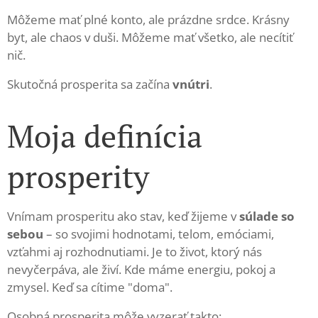
Môžeme mať plné konto, ale prázdne srdce. Krásny
byt, ale chaos v duši. Môžeme mať všetko, ale necítiť
nič.
Skutočná prosperita sa začína
vnútri
.
Moja definícia
prosperity
Vnímam prosperitu ako stav, keď žijeme v
súlade so
sebou
– so svojimi hodnotami, telom, emóciami,
vzťahmi aj rozhodnutiami. Je to život, ktorý nás
nevyčerpáva, ale živí. Kde máme energiu, pokoj a
zmysel. Keď sa cítime "doma".
Osobná prosperita môže vyzerať takto: