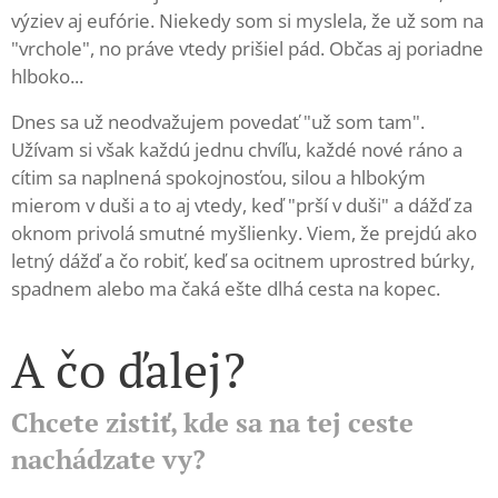
výziev aj eufórie. Niekedy som si myslela, že už som na
"vrchole", no práve vtedy prišiel pád. Občas aj poriadne
hlboko...
Dnes sa už neodvažujem povedať "už som tam".
Užívam si však každú jednu chvíľu, každé nové ráno a
cítim sa naplnená spokojnosťou, silou a hlbokým
mierom v duši a to aj vtedy, keď "prší v duši" a dážď za
oknom privolá smutné myšlienky. Viem, že prejdú ako
letný dážď a čo robiť, keď sa ocitnem uprostred búrky,
spadnem alebo ma čaká ešte dlhá cesta na kopec.
A čo ďalej?
Chcete zistiť, kde sa na tej ceste
nachádzate vy?