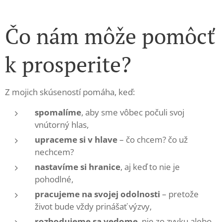
Čo nám môže pomôcť
k prosperite?
Z mojich skúseností pomáha, keď:
spomalíme
, aby sme vôbec počuli svoj
vnútorný hlas,
upraceme si v hlave
– čo chcem? čo už
nechcem?
nastavíme si hranice
, aj keď to nie je
pohodlné,
pracujeme na svojej odolnosti
– pretože
život bude vždy prinášať výzvy,
rozhodujeme sa vedome
, nie zo zvyku alebo