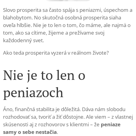
Slovo prosperita sa často spája s peniazmi, úspechom a
blahobytom. No skutočná osobná prosperita siaha
oveľa hlbšie. Nie je to len o tom, čo máme, ale najmä o
tom, ako sa cítime, žijeme a prežívame svoj
každodenný svet.
Ako teda prosperita vyzerá v reálnom živote?
Nie je to len o
peniazoch
Áno, finančná stabilita je dôležitá. Dáva nám slobodu
rozhodovať sa, tvoriť a žiť dôstojne. Ale viem – z vlastnej
skúsenosti aj z rozhovorov s klientmi – že
peniaze
samy o sebe nestačia
.