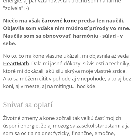
energie, aj pár vzťahov. A tak trochu som na farme
"zdivela": -)
Niečo ma však
čarovné kone
predsa len naučili.
Objavila som vďaka nim múdrosť prírody vo mne.
Naučila som sa obnovovať harmóniu - súlad - v
sebe.
No to, čo mi kone vlastne ukázali, mi objasnila až veda
HeartMath
. Dala mi jasné dôkazy, súvislosti a techniky,
ktoré mi dokázali, akú silu skrýva moje vlastné srdce.
Ako sa môžem cítiť v pohode aj v nepohode, a to aj bez
koní, aj v meste, aj na mítingu... hocikde.
Snívať sa oplatí
Životné zmeny a kone zožrali tak veľkú časť mojich
úspor i energie, že aj mozog sa zasekol starosťami a ja
som sa ocitla na dne: fyzicky, finančne, emočne,