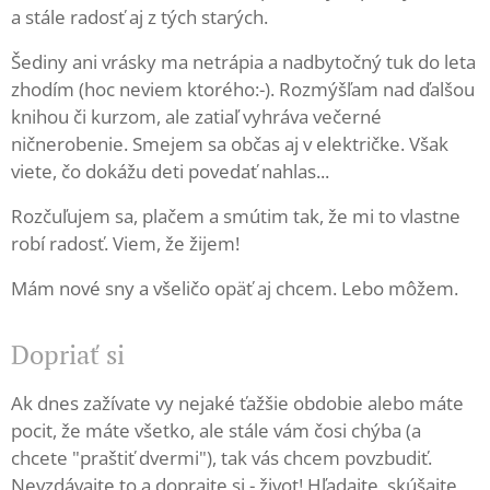
a stále radosť aj z tých starých.
Šediny ani vrásky ma netrápia a nadbytočný tuk do leta
zhodím (hoc neviem ktorého:-). Rozmýšľam nad ďalšou
knihou či kurzom, ale zatiaľ vyhráva večerné
ničnerobenie. Smejem sa občas aj v električke. Však
viete, čo dokážu deti povedať nahlas...
Rozčuľujem sa, plačem a smútim tak, že mi to vlastne
robí radosť. Viem, že žijem!
Mám nové sny a všeličo opäť aj chcem. Lebo môžem.
Dopriať si
Ak dnes zažívate vy nejaké ťažšie obdobie alebo máte
pocit, že máte všetko, ale stále vám čosi chýba (a
chcete "praštiť dvermi"), tak vás chcem povzbudiť.
Nevzdávajte to a doprajte si - život! Hľadajte, skúšajte,