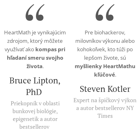
HeartMath je vynikajúcim
Pre biohackerov,
zdrojom, ktorý môžete
milovníkov výkonu alebo
využívať ako
kompas pri
kohokoľvek, kto túži po
hľadaní smeru svojho
lepšom živote, sú
života
.
myšlienky HeartMathu
kľúčové
.
Bruce Lipton,
Steven Kotler
PhD
Expert na špičkový výkon
Priekopník v oblasti
a autor bestsellerov NY
bunkovej biológie,
Times
epigenetik a autor
bestsellerov