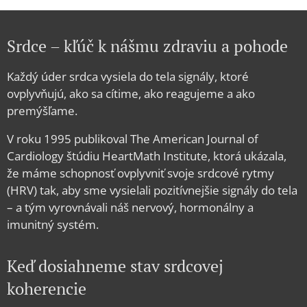
Srdce – kľúč k nášmu zdraviu a pohode
Každý úder srdca vysiela do tela signály, ktoré
ovplyvňujú, ako sa cítime, ako reagujeme a ako
premýšľame.
V roku 1995 publikoval The American Journal of
Cardiology štúdiu HeartMath Institute, ktorá ukázala,
že máme schopnosť ovplyvniť svoje srdcové rytmy
(HRV) tak, aby sme vysielali pozitívnejšie signály do tela
– a tým vyrovnávali náš nervový, hormonálny a
imunitný systém.
Keď dosiahneme stav srdcovej
koherencie