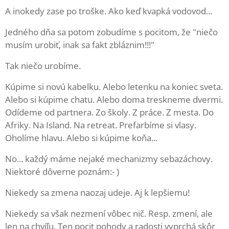
A inokedy zase po troške. Ako keď kvapká vodovod...
Jedného dňa sa potom zobudíme s pocitom, že "niečo
musím urobiť, inak sa fakt zbláznim!!!"
Tak niečo urobíme.
Kúpime si novú kabelku. Alebo letenku na koniec sveta.
Alebo si kúpime chatu. Alebo doma treskneme dvermi.
Odídeme od partnera. Zo školy. Z práce. Z mesta. Do
Afriky. Na Island. Na retreat. Prefarbíme si vlasy.
Oholíme hlavu. Alebo si kúpime koňa...
No... každý máme nejaké mechanizmy sebazáchovy.
Niektoré dôverne poznám:- )
Niekedy sa zmena naozaj udeje. Aj k lepšiemu!
Niekedy sa však nezmení vôbec nič. Resp. zmení, ale
len na chvíľu. Ten pocit pohody a radosti vyprchá skôr