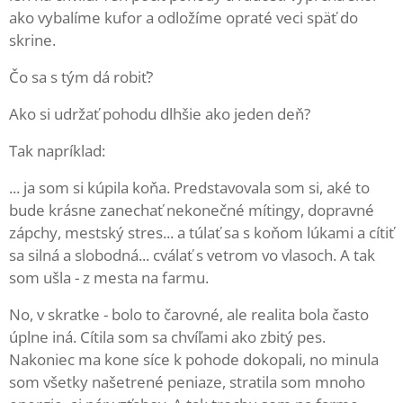
ako vybalíme kufor a odložíme opraté veci späť do
skrine.
Čo sa s tým dá robiť?
Ako si udržať pohodu dlhšie ako jeden deň?
Tak napríklad:
... ja som si kúpila koňa. Predstavovala som si, aké to
bude krásne zanechať nekonečné mítingy, dopravné
zápchy, mestský stres... a túlať sa s koňom lúkami a cítiť
sa silná a slobodná... cválať s vetrom vo vlasoch. A tak
som ušla - z mesta na farmu.
No, v skratke - bolo to čarovné, ale realita bola často
úplne iná. Cítila som sa chvíľami ako zbitý pes.
Nakoniec ma kone síce k pohode dokopali, no minula
som všetky našetrené peniaze, stratila som mnoho