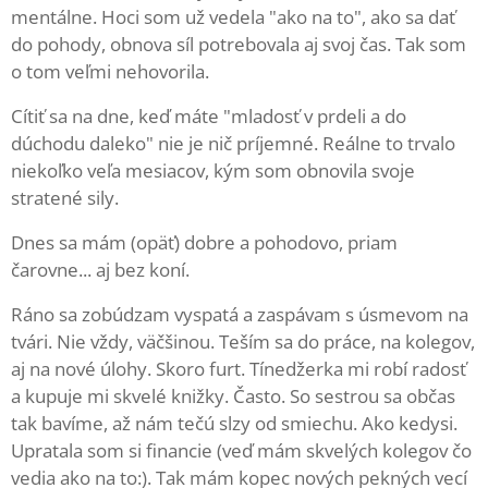
mentálne. Hoci som už vedela "ako na to", ako sa dať
do pohody, obnova síl potrebovala aj svoj čas. Tak som
o tom veľmi nehovorila.
Cítiť sa na dne, keď máte "mladosť v prdeli a do
dúchodu daleko" nie je nič príjemné. Reálne to trvalo
niekoľko veľa mesiacov, kým som obnovila svoje
stratené sily.
Dnes sa mám (opäť) dobre a pohodovo, priam
čarovne... aj bez koní.
Ráno sa zobúdzam vyspatá a zaspávam s úsmevom na
tvári. Nie vždy, väčšinou. Teším sa do práce, na kolegov,
aj na nové úlohy. Skoro furt. Tínedžerka mi robí radosť
a kupuje mi skvelé knižky. Často. So sestrou sa občas
tak bavíme, až nám tečú slzy od smiechu. Ako kedysi.
Upratala som si financie (veď mám skvelých kolegov čo
vedia ako na to:). Tak mám kopec nových pekných vecí