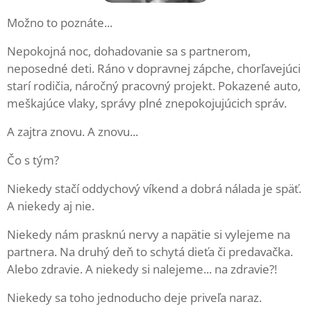
Možno to poznáte...
Nepokojná noc, dohadovanie sa s partnerom,
neposedné deti. Ráno v dopravnej zápche, chorľavejúci
starí rodičia, náročný pracovný projekt. Pokazené auto,
meškajúce vlaky, správy plné znepokojujúcich správ.
A zajtra znovu. A znovu...
Čo s tým?
Niekedy stačí oddychový víkend a dobrá nálada je späť.
A niekedy aj nie.
Niekedy nám prasknú nervy a napätie si vylejeme na
partnera. Na druhý deň to schytá dieťa či predavačka.
Alebo zdravie. A niekedy si nalejeme... na zdravie?!
Niekedy sa toho jednoducho deje priveľa naraz.