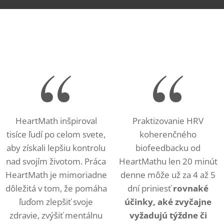
HeartMath inšpiroval
Praktizovanie HRV
tisíce ľudí po celom svete,
koherenčného
aby získali lepšiu kontrolu
biofeedbacku od
nad svojím životom. Práca
HeartMathu len 20 minút
HeartMath je mimoriadne
denne môže už za 4 až 5
dôležitá v tom, že pomáha
dní priniesť
rovnaké
ľuďom zlepšiť svoje
účinky, aké zvyčajne
zdravie, zvýšiť mentálnu
vyžadujú týždne či