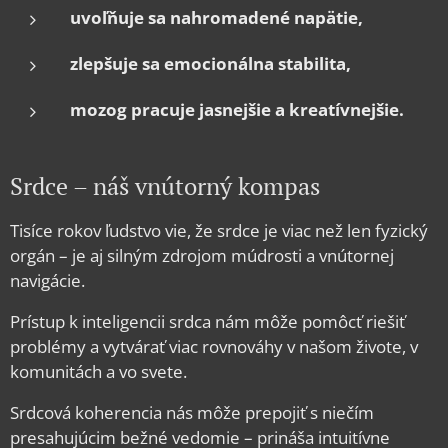
uvoľňuje sa nahromadené napätie,
zlepšuje sa emocionálna stabilita,
mozog pracuje jasnejšie a kreatívnejšie.
Srdce – náš vnútorný kompas
Tisíce rokov ľudstvo vie, že srdce je viac než len fyzický
orgán – je aj silným zdrojom múdrosti a vnútornej
navigácie.
Prístup k inteligencii srdca nám môže pomôcť riešiť
problémy a vytvárať viac rovnováhy v našom živote, v
komunitách a vo svete.
Srdcová koherencia nás môže prepojiť s niečím
presahujúcim bežné vedomie – prináša intuitívne