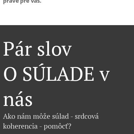
práve pre vás.
Pár slov
O SÚLADE v
nás
Ako nám môže súlad - srdcová
koherencia - pomôcť?