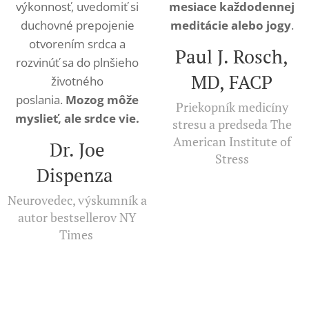
výkonnosť, uvedomiť si
mesiace každodennej
duchovné prepojenie
meditácie alebo jogy
.
otvorením srdca a
Paul J. Rosch,
rozvinúť sa do plnšieho
MD, FACP
životného
poslania.
Mozog môže
Priekopník medicíny
myslieť, ale srdce vie.
stresu a predseda The
American Institute of
Dr. Joe
Stress
Dispenza
Neurovedec, výskumník a
autor bestsellerov NY
Times