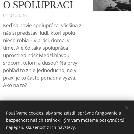
O SPOLUPRÁCI
01.04.2026
Keď sa povie spolupráca, väčšina z
nás si predstaví ľudí, ktorí spolu
niečo robia – v práci, doma, v
tíme. Ale čo taká spolupráca
uprostred nás? Medzi hlavou,
srdcom, telom a dušou? Na prvý
pohľad to znie jednoducho, no v
praxi je to často poriadna výzva.
Ako na to?
Používame cookies, aby sme zaistili správne fungovanie a
bezpečnosť našich stránok. Tým vám môžeme poskytnúť tú
najlepšiu skúsenosť z ich návštevy.
© 2026 Všetky práva vyhradené