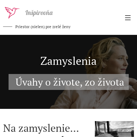
Inšpirovňa
Priestor (nielen) pre zrelé ženy
Zamyslenia
Úvahy o živote, zo života
Na zamyslenie...